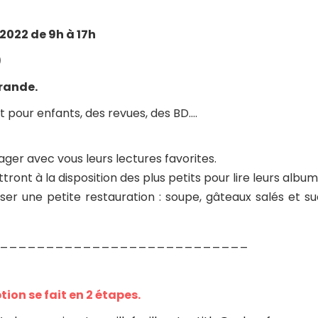
2022 de 9h à 17h
)
érande.
t
pour enfants, des revues, des BD….
ager avec vous leurs lectures favorites.
tront à la disposition des plus petits pour lire leurs album
er une petite restauration : soupe, gâteaux salés et su
___________________________
tion se fait en 2 étapes.