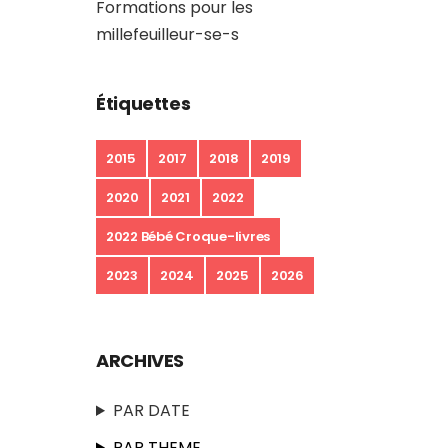
Formations pour les
millefeuilleur-se-s
Étiquettes
2015
2017
2018
2019
2020
2021
2022
2022 Bébé Croque-livres
2023
2024
2025
2026
ARCHIVES
PAR DATE
PAR THEME