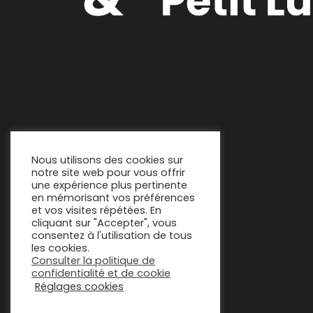
Nous utilisons des cookies sur
notre site web pour vous offrir
une expérience plus pertinente
en mémorisant vos préférences
et vos visites répétées. En
cliquant sur "Accepter", vous
consentez à l'utilisation de tous
les cookies.
Consulter la politique de
confidentialité et de cookie
Réglages cookies