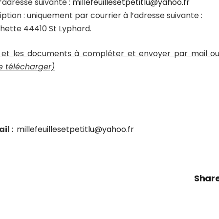
l’adresse suivante :
millefeuillesetpetitlu@yahoo.
fr
scription : uniquement par courrier à l’adresse suiva
tte 44410 St Lyphard.
t et les documents à compléter et envoyer par mail o
e télécharger)
il :
millefeuillesetpetitlu@yahoo.fr
Share