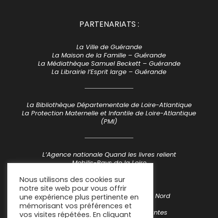
PARTENARIATS :
La Ville de Guérande
La Maison de la Famille – Guérande
La Médiathèque Samuel Beckett – Guérande
La Librairie l’Esprit large – Guérande
La Bibliothèque Départementale de Loire-Atlantique
La Protection Maternelle et Infantile de Loire-Atlantique
(PMI)
L’Agence nationale Quand les livres relient
Mobilis-Pays de la Loire
Nous utilisons des cookies sur
notre site web pour vous offrir
Lis avec moi – La Sauvegarde du Nord
une expérience plus pertinente en
Lire à voix haute Normandie
mémorisant vos préférences et
Le Centre Bermond-Boquié – Nantes
vos visites répétées. En cliquant