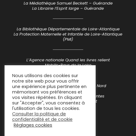
La Médiathèque Samuel Beckett – Guérande
La Librairie l’Esprit large – Guérande
La Bibliothèque Départementale de Loire-Atlantique
La Protection Maternelle et Infantile de Loire-Atlantique
(PMI)
L’Agence nationale Quand les livres relient
Mobilis-Pays de la Loire
Nous utilisons des cookies sur
notre site web pour vous offrir
Lis avec moi – La Sauvegarde du Nord
une expérience plus pertinente en
Lire à voix haute Normandie
mémorisant vos préférences et
Le Centre Bermond-Boquié – Nantes
vos visites répétées. En cliquant
La Médiathèque de Pornichet
sur "Accepter", vous consentez à
l'utilisation de tous les cookies.
Consulter la politique de
confidentialité et de cookie
Réglages cookies